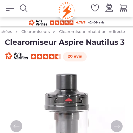
4.79/5
42409 avis
fumez pas.
achées
Clearomiseurs
Clearomiseur Inhalation Indirecte
Clearomiseur Aspire Nautilus 3
20 avis