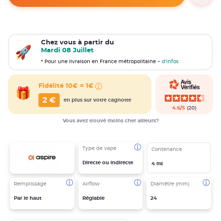
Chez vous à partir du
Mardi 08 Juillet
* Pour une livraison en France métropolitaine
+ d'infos
Fidélité
10€ = 1€
2
€
en plus sur votre cagnotte
4.6/5
(20)
Vous avez trouvé moins cher ailleurs?
Type de vape
Contenance
Directe ou indirecte
4 ml
Remplissage
Airflow
Diamètre (mm)
Par le haut
Réglable
24