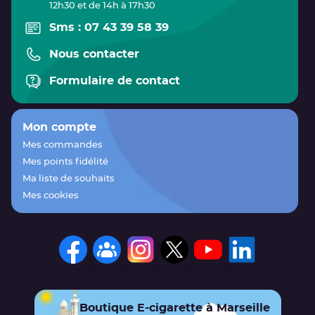
12h30 et de 14h à 17h30
Sms : 07 43 39 58 39
Nous contacter
Formulaire de contact
Mon compte
Mes commandes
Mes points fidélité
Ma liste de souhaits
Mes cookies
Boutique E-cigarette à Marseille