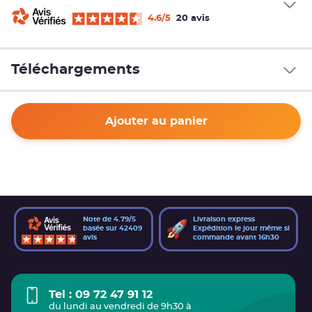
4.6/5
20 avis
Téléchargements
Ajouter au panier
Note de 4.79/5
Livraison express
basée sur 42409
Expédition le jour même si
avis
commande avant 16h30
Tel : 09 72 47 91 12
du lundi au vendredi de 9h30 à