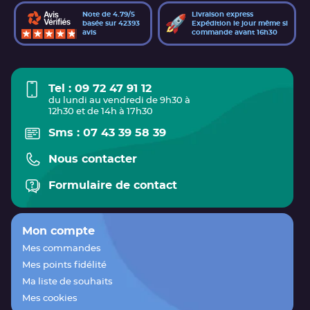
Note de 4.79/5
Livraison express
basée sur 42393
Expédition le jour même si
avis
commande avant 16h30
Tel : 09 72 47 91 12
du lundi au vendredi de 9h30 à
12h30 et de 14h à 17h30
Sms : 07 43 39 58 39
Nous contacter
Formulaire de contact
Mon compte
Mes commandes
Mes points fidélité
Ma liste de souhaits
Mes cookies