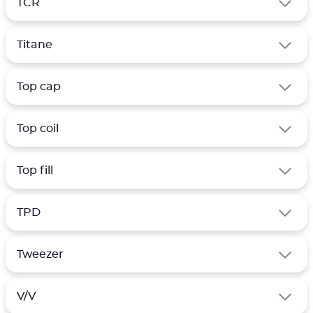
TCR
Titane
Top cap
Top coil
Top fill
TPD
Tweezer
V/V