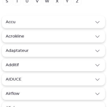
S
T
U
V
W
X
Y
Z
Accu
Acroléine
Adaptateur
Additif
AIDUCE
Airflow