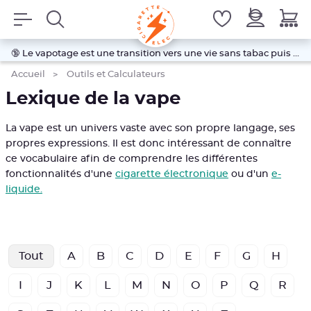
🔞 Le vapotage est une transition vers une vie sans tabac puis sans dépendance à la nicotine. Ne vapotez pas si vous ne
Accueil
Outils et Calculateurs
Lexique de la vape
La vape est un univers vaste avec son propre langage, ses
propres expressions. Il est donc intéressant de connaître
ce vocabulaire afin de comprendre les différentes
fonctionnalités d'une
cigarette électronique
ou d'un
e-
liquide.
Tout
A
B
C
D
E
F
G
H
I
J
K
L
M
N
O
P
Q
R