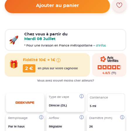
Ajouter au panier
Chez vous à partir du
Mardi 08 Juillet
* Pour une livraison en France métropolitaine
+ d'infos
Fidélité
10€ = 1€
2
€
en plus sur votre cagnotte
4.8/5
(71)
Vous avez trouvé moins cher ailleurs?
Type de vape
Contenance
Directe (DL)
5 ml
Remplissage
Airflow
Diamètre (mm)
Par le haut
Réglable
26