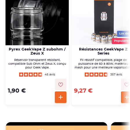
Lot de 
Populaire 
Pyrex GeekVape Z subohm /
Résistances GeekVape Z
Zeus X
Series
Réservoir transparent résistant,
Fil résistif compatible, plage de
compatible Sub Ohm et Zeus X, conçu
puissance de 60 à 80W, matériau
pour Geek Vape.
mesh pour une meilleure vaporisatio
45 avis
357 avis
1,90 €
9,27 €