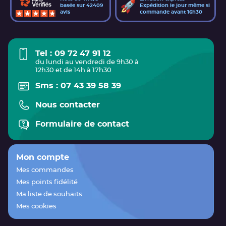
basée sur 42409
Expédition le jour même si
avis
commande avant 16h30
Tel : 09 72 47 91 12
du lundi au vendredi de 9h30 à
12h30 et de 14h à 17h30
Sms : 07 43 39 58 39
Nous contacter
Formulaire de contact
Mon compte
Mes commandes
Mes points fidélité
Ma liste de souhaits
Mes cookies