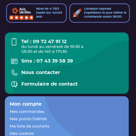
Note de 4.79/5
Livraison express
basée sur 42409
Expédition le jour même si
avis
commande avant 16h30
Tel : 09 72 47 91 12
du lundi au vendredi de 9h30 à
12h30 et de 14h à 17h30
Sms : 07 43 39 58 39
Nous contacter
Formulaire de contact
Mon compte
Mes commandes
Mes points fidélité
Ma liste de souhaits
Mes cookies