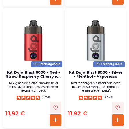
Puff rechargeable
Puff rechargeable
Kit Dojo Blast 6000 - Red -
Kit Dojo Blast 6000 - Silver
Straw Raspberry Cherry ice
- Menthol - Vaporesso
- Vaporesso
Mix glacé de fraise, framboise, et
Pod rechargeable mentholé avec
cerise avec fonctions avancées et
batterie 650 mAh et système de
design compact.
remplissage intuitif.
2 avis
3 avis
11,92 €
11,92 €