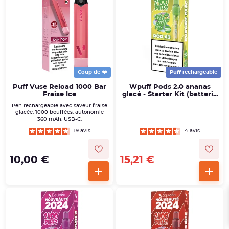
Coup de ❤️
Puff rechargeable
Puff Vuse Reload 1000 Bar
Wpuff Pods 2.0 ananas
Fraise Ice
glacé - Starter Kit (batterie
+3pods)
Pen rechargeable avec saveur fraise
glacée, 1000 bouffées, autonomie
360 mAh, USB-C.
19 avis
4 avis
10,00 €
15,21 €