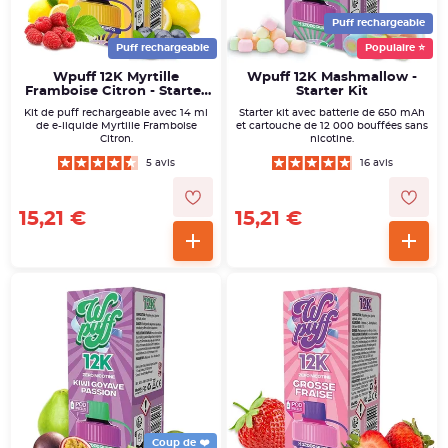
Puff rechargeable
Puff rechargeable
Populaire ⭐
Wpuff 12K Myrtille
Wpuff 12K Mashmallow -
Framboise Citron - Starter
Starter Kit
Kit
Kit de puff rechargeable avec 14 ml
Starter kit avec batterie de 650 mAh
de e-liquide Myrtille Framboise
et cartouche de 12 000 bouffées sans
Citron.
nicotine.
5 avis
16 avis
15,21 €
15,21 €
Coup de ❤️