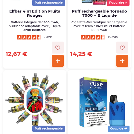
Puff rechargeable
Populaire ⭐
Elfbar 4in1 Edition Fruits
Puff rechargeable Tornado
Rouges
7000 + E Liquide
Batterie intégrée de 1500 mAh,
Cigarette électronique rechargeable
puissance adaptable avec jusqu'à
avec réservoir 10-12 ml et batterie
3200 bouffées.
1000 mAh.
2 avis
15 avis
12,67 €
14,25 €
Puff rechargeable
Coup de ❤️