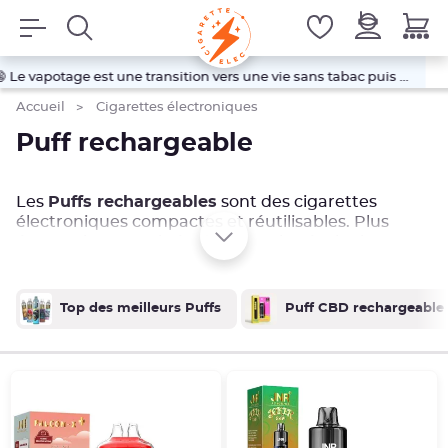
4.79/5
42409 avis
fumez pas.
Accueil
Cigarettes électroniques
Puff rechargeable
Les
Puffs rechargeables
sont des cigarettes
électroniques compactes et réutilisables. Plus
économiques mais également plus écologiques
que les Puffs jetables, ces e-cigarettes de type
Puff sont dotées d'une
batterie rechargeable
grâce à un port USB-C.
En effet, en utilisant une
Top des meilleurs Puffs
Puff CBD rechargeable
puff rechargeable, vous économisez de l'argent à
long terme en évitant d'acheter de nouvelles puffs
toutes les fois que la précédente est vide.
Découvrez notre sélection de puffs réutilisables
notamment de la marque
Puff Randm Tornado
et
faites votre choix en fonction des saveurs et du