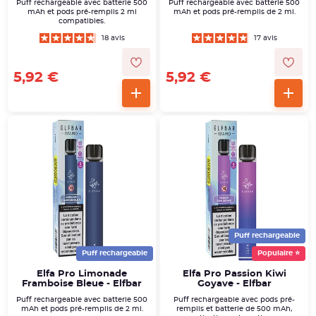
Puff rechargeable avec batterie 500
Puff rechargeable avec batterie 500
mAh et pods pré-remplis 2 ml
mAh et pods pré-remplis de 2 ml.
compatibles.
18 avis
17 avis
5,92 €
5,92 €
Puff rechargeable
Puff rechargeable
Populaire ⭐
Elfa Pro Limonade
Elfa Pro Passion Kiwi
Framboise Bleue - Elfbar
Goyave - Elfbar
Puff rechargeable avec batterie 500
Puff rechargeable avec pods pré-
mAh et pods pré-remplis de 2 ml.
remplis et batterie de 500 mAh,