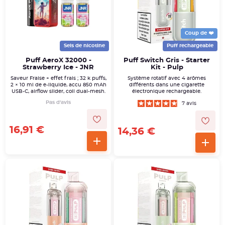
Coup de ❤️
Sels de nicotine
Puff rechargeable
Puff AeroX 32000 -
Puff Switch Gris - Starter
Strawberry Ice - JNR
Kit - Pulp
Saveur Fraise + effet frais ; 32 k puffs,
Système rotatif avec 4 arômes
2 × 10 ml de e-liquide, accu 850 mAh
différents dans une cigarette
USB-C, airflow slider, coil dual-mesh.
électronique rechargeable.
Pas d'avis
7 avis
16,91 €
14,36 €