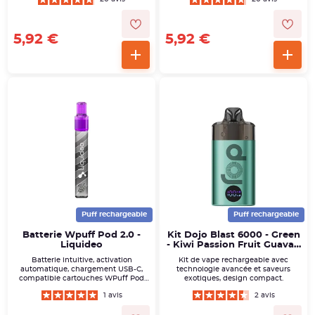
5,92 €
5,92 €
Puff rechargeable
Puff rechargeable
Batterie Wpuff Pod 2.0 -
Kit Dojo Blast 6000 - Green
Liquideo
- Kiwi Passion Fruit Guava -
Vaporesso
Batterie intuitive, activation
Kit de vape rechargeable avec
automatique, chargement USB-C,
technologie avancée et saveurs
compatible cartouches WPuff Pod
exotiques, design compact.
2.0.
1 avis
2 avis