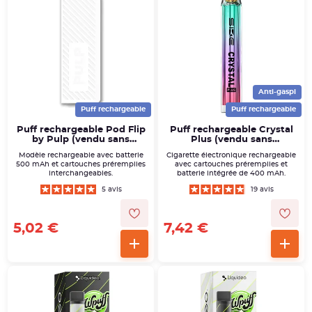
Anti-gaspi
Puff rechargeable
Puff rechargeable
Puff rechargeable Pod Flip
Puff rechargeable Crystal
by Pulp (vendu sans
Plus (vendu sans
cartouche)
cartouche) - SKE
Modèle rechargeable avec batterie
Cigarette électronique rechargeable
500 mAh et cartouches préremplies
avec cartouches préremplies et
interchangeables.
batterie intégrée de 400 mAh.
5 avis
19 avis
5,02 €
7,42 €