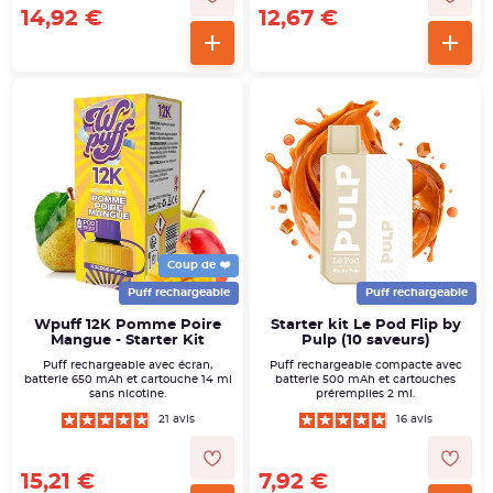
14,92 €
12,67 €
Coup de ❤️
Puff rechargeable
Puff rechargeable
Wpuff 12K Pomme Poire
Starter kit Le Pod Flip by
Mangue - Starter Kit
Pulp (10 saveurs)
Puff rechargeable avec écran,
Puff rechargeable compacte avec
batterie 650 mAh et cartouche 14 ml
batterie 500 mAh et cartouches
sans nicotine.
préremplies 2 ml.
21 avis
16 avis
15,21 €
7,92 €