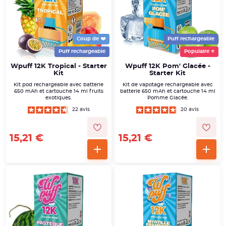
Coup de ❤️
Puff rechargeable
Puff rechargeable
Populaire ⭐
Wpuff 12K Tropical - Starter
Wpuff 12K Pom' Glacée -
Kit
Starter Kit
Kit pod rechargeable avec batterie
Kit de vapotage rechargeable avec
650 mAh et cartouche 14 ml fruits
batterie 650 mAh et cartouche 14 ml
exotiques.
Pomme Glacée.
22 avis
20 avis
15,21 €
15,21 €