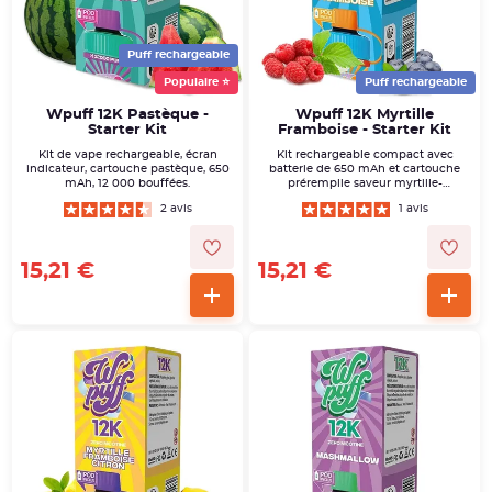
Puff rechargeable
Populaire ⭐
Puff rechargeable
Wpuff 12K Pastèque -
Wpuff 12K Myrtille
Starter Kit
Framboise - Starter Kit
Kit de vape rechargeable, écran
Kit rechargeable compact avec
indicateur, cartouche pastèque, 650
batterie de 650 mAh et cartouche
mAh, 12 000 bouffées.
préremplie saveur myrtille-
framboise.
2 avis
1 avis
15,21 €
15,21 €