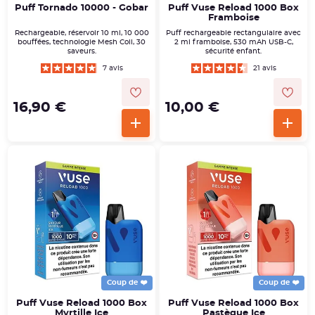
Puff Tornado 10000 - Gobar
Puff Vuse Reload 1000 Box
Framboise
Rechargeable, réservoir 10 ml, 10 000
Puff rechargeable rectangulaire avec
bouffées, technologie Mesh Coil, 30
2 ml framboise, 530 mAh USB-C,
saveurs.
sécurité enfant.
7 avis
21 avis
16,90 €
10,00 €
Coup de ❤️
Coup de ❤️
Puff Vuse Reload 1000 Box
Puff Vuse Reload 1000 Box
Myrtille Ice
Pastèque Ice