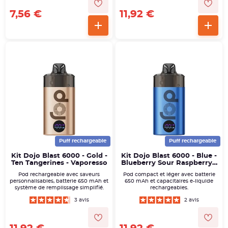
7,56 €
11,92 €
Puff rechargeable
Puff rechargeable
Kit Dojo Blast 6000 - Gold -
Kit Dojo Blast 6000 - Blue -
Ten Tangerines - Vaporesso
Blueberry Sour Raspberry -
Vaporesso
Pod rechargeable avec saveurs
Pod compact et léger avec batterie
personnalisables, batterie 650 mAh et
650 mAh et capacitaires e-liquide
système de remplissage simplifié.
rechargeables.
3 avis
2 avis