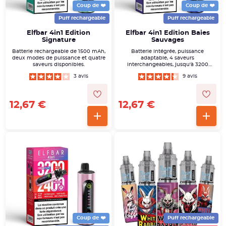
Coup de ❤️
Coup de ❤️
Puff rechargeable
Puff rechargeable
Elfbar 4in1 Edition
Elfbar 4in1 Edition Baies
Signature
Sauvages
Batterie rechargeable de 1500 mAh,
Batterie intégrée, puissance
deux modes de puissance et quatre
adaptable, 4 saveurs
saveurs disponibles.
interchangeables, jusqu'à 3200
bouffées.
3 avis
9 avis
12,67 €
12,67 €
Coup de ❤️
Puff rechargeable