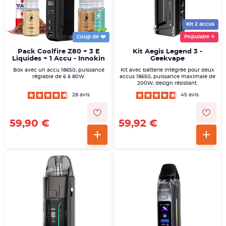
Kit 2 accus
Coup de ❤️
Populaire ⭐
Pack Coolfire Z80 + 3 E
Kit Aegis Legend 3 -
Liquides + 1 Accu - Innokin
Geekvape
Box avec un accu 18650, puissance
Kit avec batterie intégrée pour deux
réglable de 6 à 80W.
accus 18650, puissance maximale de
200W, design résistant.
28 avis
45 avis
59,90 €
59,92 €