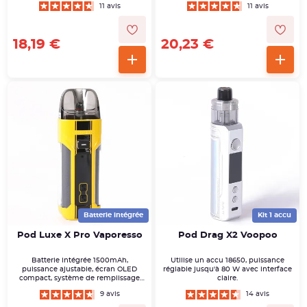
11 avis
11 avis
18,19 €
20,23 €
Batterie intégrée
Kit 1 accu
Pod Luxe X Pro Vaporesso
Pod Drag X2 Voopoo
Batterie intégrée 1500mAh,
Utilise un accu 18650, puissance
puissance ajustable, écran OLED
réglable jusqu'à 80 W avec interface
compact, système de remplissage
claire.
simplifié.
9 avis
14 avis