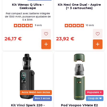
Kit Wenax Q Ultra -
Kit Nexi One Dual - Aspire
Geekvape
(+ 3 cartouches)
Pod compact avec batterie intégrée
de 1300 mAh, puissance ajustable de
5 à 30W.
9 avis
10 avis
26,17 €
23,92 €
Accu 18650 non inclus
Populaire ⭐
Box 2 accus
Coup de ❤️
Kit Vinci Spark 220 -
Pod Voopoo VMate E2