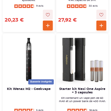
ajustables.
4.4V, capacité de 3ml.
9 avis
30 avis
20,23 €
27,92 €
Batterie intégrée
Kit Wenax M2 - Geekvape
Starter kit Nexi One Aspire
+ 3 capsules
Kit contenant un vape pen de 60
mAh et un power bank de 400 mAh.
5 avis
18 avis