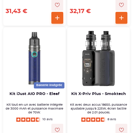
31,43 €
32,17 €
Batterie intégrée
Kit iJust AIO PRO - Eleaf
Kit X-Priv Plus - Smoktech
Kit tout-en-un avec batterie intégrée
Kit avec deux accus 18650, puissance
de 3000 mAh et puissance maximale
ajustable jusqu'à 225W, écran tactile
de 70W.
de 2.01 pouces.
10 avis
8 avis