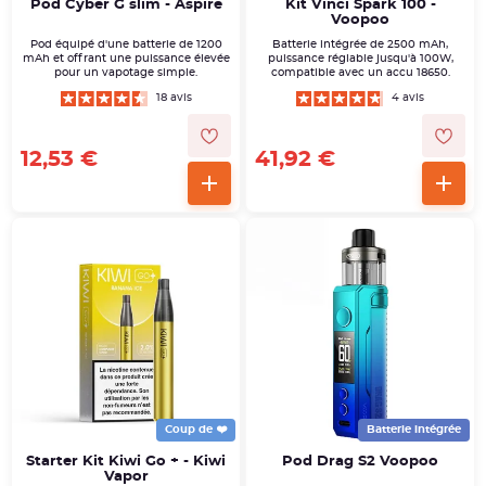
Pod Cyber G slim - Aspire
Kit Vinci Spark 100 -
Voopoo
Pod équipé d'une batterie de 1200
Batterie intégrée de 2500 mAh,
mAh et offrant une puissance élevée
puissance réglable jusqu'à 100W,
pour un vapotage simple.
compatible avec un accu 18650.
18 avis
4 avis
12,53 €
41,92 €
Coup de ❤️
Batterie intégrée
Starter Kit Kiwi Go + - Kiwi
Pod Drag S2 Voopoo
Vapor