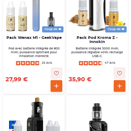
Coup de ❤️
Coup de ❤️
Pack Wenax M1 - GeekVape
Pack Pod Kroma Z -
Innokin
Pod avec batterie intégrée de 800
Batterie intégrée 3000 mAh,
mAh, puissance optimale pour
puissance réglable 40W, recharge
inhalation indirecte.
USB-C.
25 avis
47 avis
27,99 €
35,90 €