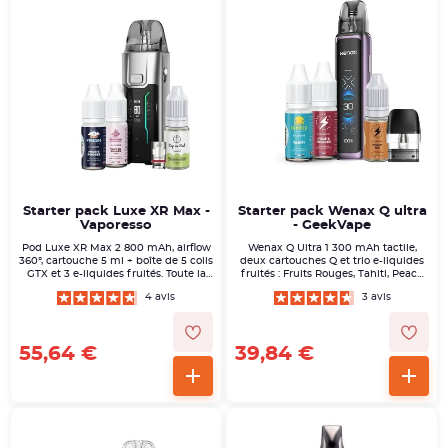
En savoir plus
Starter pack Luxe XR Max -
Starter pack Wenax Q ultra
Vaporesso
- GeekVape
Pod Luxe XR Max 2 800 mAh, airflow
Wenax Q Ultra 1 300 mAh tactile,
360°, cartouche 5 ml + boîte de 5 coils
deux cartouches Q et trio e-liquides
GTX et 3 e-liquides fruités. Toute la
fruités : Fruits Rouges, Tahiti, Peach
puissance DL ou RDL, prête à
Tea. Idéal pour passer du MTL serré
4 avis
3 avis
l’emploi.
au RDL sans effort.
55,64 €
39,84 €