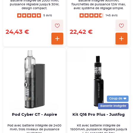
Batterie intégrée de 2000 mAh,
Batterie intégrée 900mAh,
puissance réglable jusqu'à 30W,
fourchettes de puissance 12W max,
design compact.
avec système de réglage simple.
5 avis
145 avis
24,43 €
22,42 €
Coup de ❤️
Batterie intégrée
Pod Cyber GT - Aspire
Kit Q16 Pro Plus - Justfog
Pod avec batterie intégrée de 2400
Kit avec batterie intégrée de
mAh, trois niveaux de puissance
1500mAh, puissance réglable jusqu'à