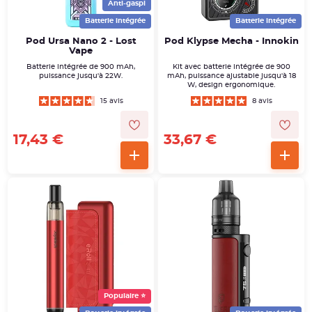
Anti-gaspi
Batterie intégrée
Batterie intégrée
Pod Ursa Nano 2 - Lost
Pod Klypse Mecha - Innokin
Vape
Batterie intégrée de 900 mAh,
Kit avec batterie intégrée de 900
puissance jusqu'à 22W.
mAh, puissance ajustable jusqu'à 18
W, design ergonomique.
15 avis
8 avis
17,43 €
33,67 €
Populaire ⭐