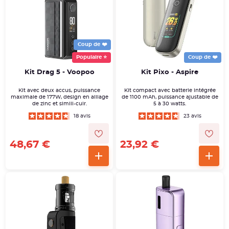
Coup de ❤️
Populaire ⭐
Coup de ❤️
Kit Drag 5 - Voopoo
Kit Pixo - Aspire
Kit avec deux accus, puissance
Kit compact avec batterie intégrée
maximale de 177W, design en alliage
de 1100 mAh, puissance ajustable de
de zinc et simili-cuir.
5 à 30 watts.
18 avis
23 avis
48,67 €
23,92 €