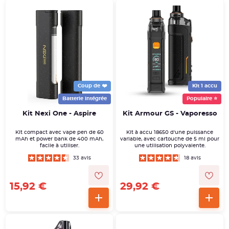
Coup de ❤️
Kit 1 accu
Batterie intégrée
Populaire ⭐
Kit Nexi One - Aspire
Kit Armour GS - Vaporesso
Kit compact avec vape pen de 60
Kit à accu 18650 d'une puissance
mAh et power bank de 400 mAh,
variable, avec cartouche de 5 ml pour
facile à utiliser.
une utilisation polyvalente.
33 avis
18 avis
15,92 €
29,92 €