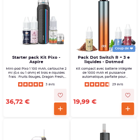
Coup de ❤️
Starter pack Kit Pixo -
Pack Dot Switch R + 3 e
Aspire
liquides - Dotmod
Mini-pod Pixo 1 100 mAh, cartouche 2
Kit compact avec batterie intégrée
ml (0,4 ou 1 ohm) et trois e-liquides
de 1000 mAh et puissance
frais : Fruits Rouges, Dragon Fresh,
automatique, parfaite pour
Ipanema. Plug-and-vape léger pour
débutants.
3 avis
29 avis
débuter partout.
36,72 €
19,99 €