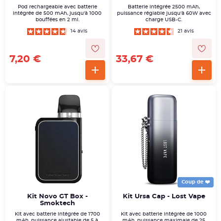
Pod rechargeable avec batterie
Batterie intégrée 2500 mAh,
intégrée de 500 mAh, jusqu'à 1000
puissance réglable jusqu'à 60W avec
bouffées en 2 ml.
charge USB-C.
14 avis
21 avis
7,20 €
33,67 €
Coup de ❤️
Kit Novo GT Box -
Kit Ursa Cap - Lost Vape
Smoktech
Kit avec batterie intégrée de 1700
Kit avec batterie intégrée de 1000
mAh, puissance ajustable de 5 à
mAh, puissance maximale de 25